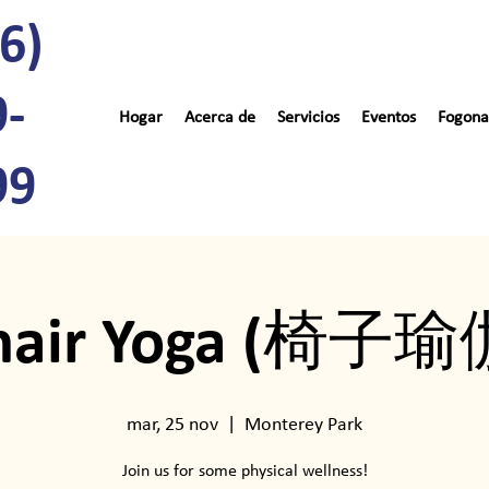
6)
9-
Hogar
Acerca de
Servicios
Eventos
Fogona
99
hair Yoga (椅子瑜
mar, 25 nov
  |  
Monterey Park
Join us for some physical wellness!