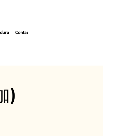
dura
Contacto
伽)