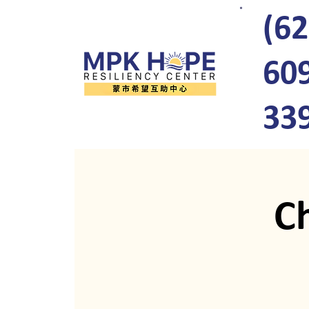
(62
60
33
C