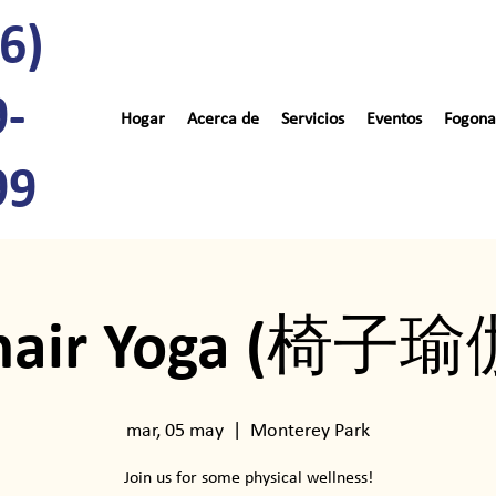
6)
9-
Hogar
Acerca de
Servicios
Eventos
Fogona
99
hair Yoga (椅子瑜
mar, 05 may
  |  
Monterey Park
Join us for some physical wellness!