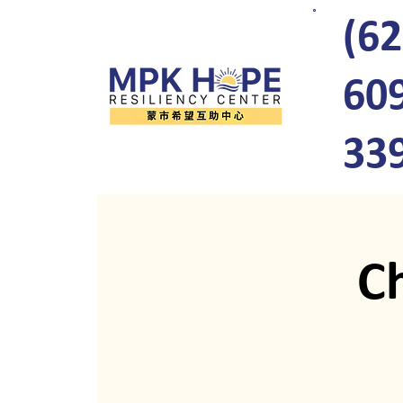
(62
60
33
C