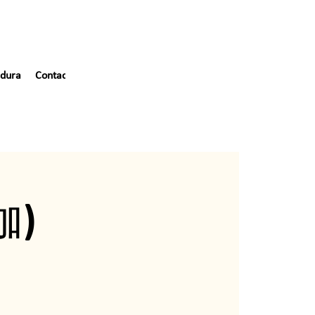
dura
Contacto
伽)