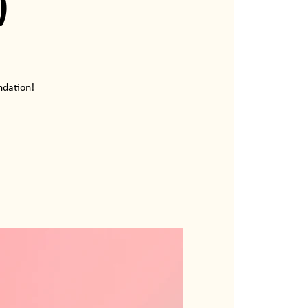
)
ndation!