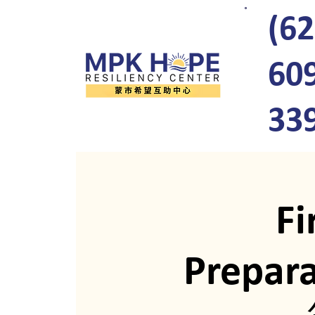
(62
60
33
Fi
Prepa