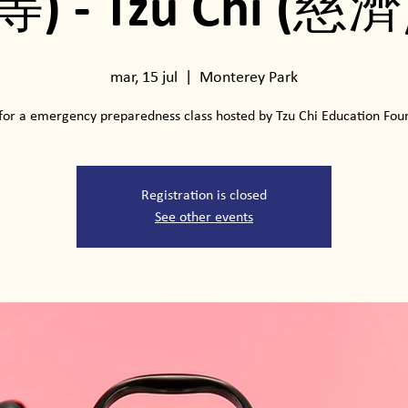
等) - Tzu Chi (慈濟
mar, 15 jul
  |  
Monterey Park
 for a emergency preparedness class hosted by Tzu Chi Education Fou
Registration is closed
See other events