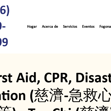
6)
9-
Hogar
Acerca de
Servicios
Eventos
Fogona
99
rst Aid, CPR, Disas
ration (慈濟-