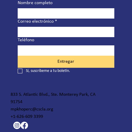
Nombre completo
Correo electrónico
*
Teléfono
Entregar
Sí, suscríbeme a tu boletín.
833 S. Atlantic Blvd., Ste. Monterey Park, CA
91754
mpkhoperc@cscla.org
+1-626-609 3399