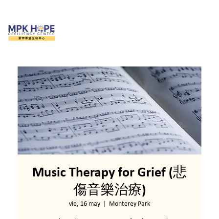
Music Therapy for Grief (悲
傷音樂治療)
vie, 16 may
  |  
Monterey Park