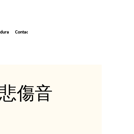
dura
Contacto
ef (悲傷音