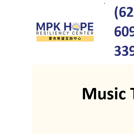
(62
60
33
Music 