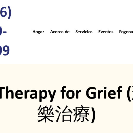
6)
9-
Hogar
Acerca de
Servicios
Eventos
Fogona
99
Therapy for Gri
樂治療)