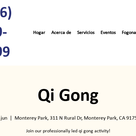
6)
9-
Hogar
Acerca de
Servicios
Eventos
Fogona
99
Qi Gong
 jun
  |  
Monterey Park, 311 N Rural Dr, Monterey Park, CA 917
Join our professionally led qi gong activity!