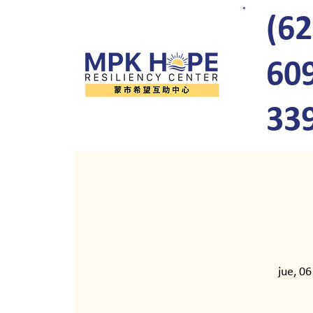
(62
60
33
jue, 06