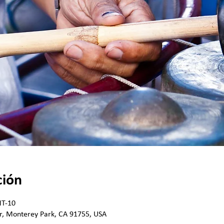
ción
MT-10
r, Monterey Park, CA 91755, USA