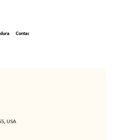
dura
Contacto
55, USA