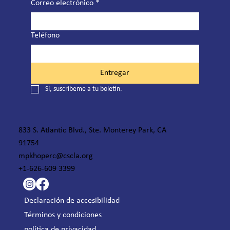
Correo electrónico
*
Teléfono
Entregar
Sí, suscríbeme a tu boletín.
833 S. Atlantic Blvd., Ste. Monterey Park, CA
91754
mpkhoperc@cscla.org
+1-626-609 3399
Declaración de accesibilidad
Términos y condiciones
política de privacidad