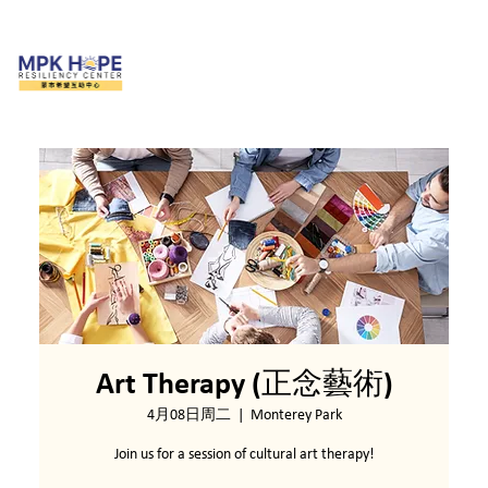
Art Therapy (正念藝術)
4月08日周二
  |  
Monterey Park
Join us for a session of cultural art therapy!