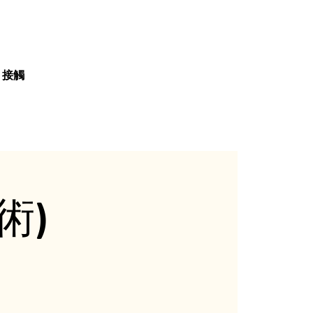
接觸
藝術)