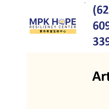
(62
60
33
Ar