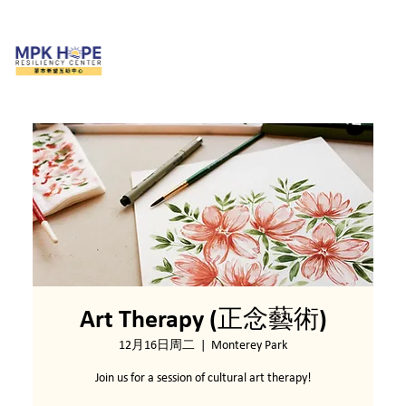
Art Therapy (正念藝術)
12月16日周二
  |  
Monterey Park
Join us for a session of cultural art therapy!