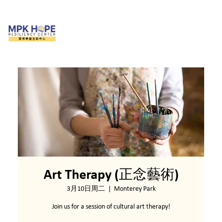
Art Therapy (正念藝術)
3月10日周二
  |  
Monterey Park
Join us for a session of cultural art therapy!