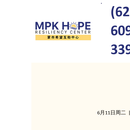
(62
60
33
6月11日周二
  