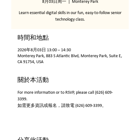
8月03日周一
  |  
Monterey Park
Learn essential digital skills in our fun, easy-to-follow senior
technology class.
時間和地點
2026年8月03日 13:00 – 14:30
Monterey Park, 883 S Atlantic Blvd, Monterey Park, Suite E,
CA 91754, USA
關於本活動
For more information or to RSVP, please call (626) 609-
3399.
如需更多資訊或報名，請致電 (626) 609-3399。