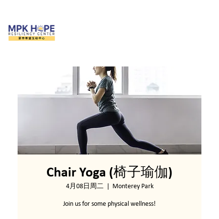
Chair Yoga (椅子瑜伽)
4月08日周二
  |  
Monterey Park
Join us for some physical wellness!