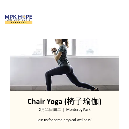
Chair Yoga (椅子瑜伽)
2月11日周二
  |  
Monterey Park
Join us for some physical wellness!