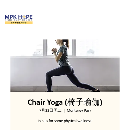
Chair Yoga (椅子瑜伽)
7月22日周二
  |  
Monterey Park
Join us for some physical wellness!