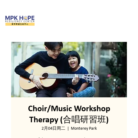
Choir/Music Workshop
Therapy (合唱研習班)
2月04日周二
  |  
Monterey Park