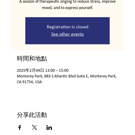
A session of therapeutic singing to reduce stress, improve
mood, and to express yourself.
Registration is closed
See other events
時間和地點
2025年2月04日 13:00 – 15:00
Monterey Park, 883 S Atlantic Blvd Suite E, Monterey Park,
CA 91754, USA
分享此活動