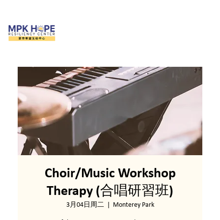
Choir/Music Workshop
Therapy (合唱研習班)
3月04日周二
  |  
Monterey Park