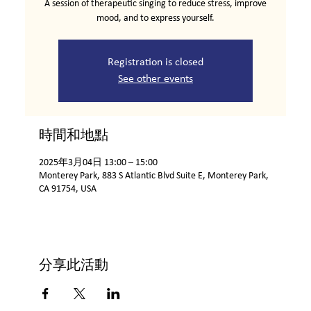
A session of therapeutic singing to reduce stress, improve
mood, and to express yourself.
Registration is closed
See other events
時間和地點
2025年3月04日 13:00 – 15:00
Monterey Park, 883 S Atlantic Blvd Suite E, Monterey Park,
CA 91754, USA
分享此活動