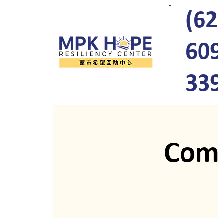
(62
60
33
Com