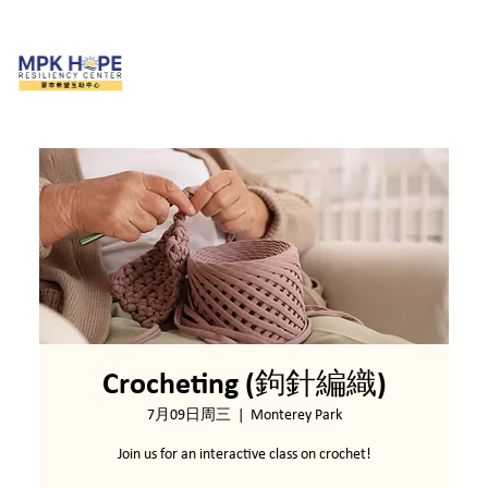
Crocheting (鉤針編織)
7月09日周三
  |  
Monterey Park
Join us for an interactive class on crochet!