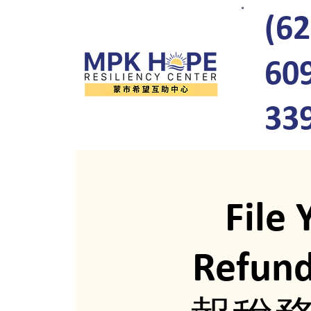
(62
60
33
File 
Refund