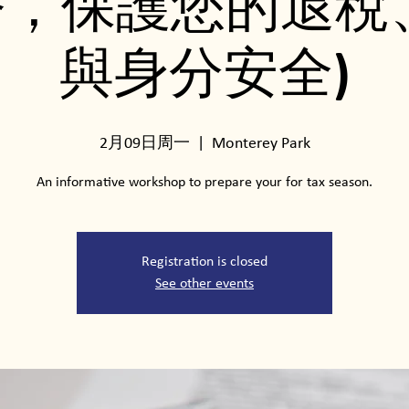
，保護您的退稅
與身分安全)
2月09日周一
  |  
Monterey Park
An informative workshop to prepare your for tax season.
Registration is closed
See other events