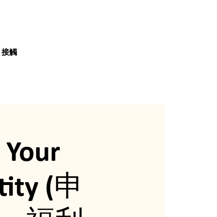
接觸
t Your
tity (申