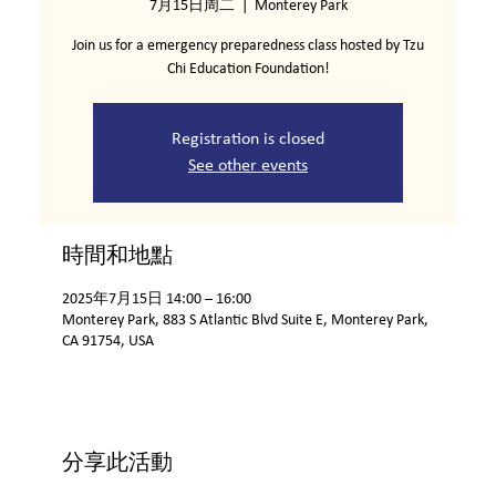
7月15日周二
  |  
Monterey Park
Join us for a emergency preparedness class hosted by Tzu
Chi Education Foundation!
Registration is closed
See other events
時間和地點
2025年7月15日 14:00 – 16:00
Monterey Park, 883 S Atlantic Blvd Suite E, Monterey Park,
CA 91754, USA
分享此活動