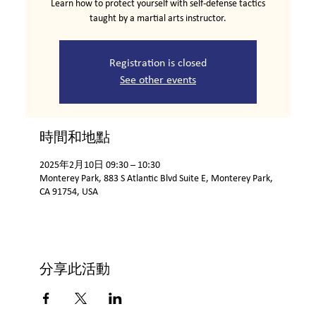
Learn how to protect yourself with self-defense tactics
taught by a martial arts instructor.
Registration is closed
See other events
時間和地點
2025年2月10日 09:30 – 10:30
Monterey Park, 883 S Atlantic Blvd Suite E, Monterey Park,
CA 91754, USA
分享此活動