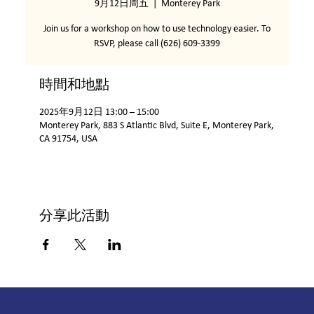
9月12日周五
  |  
Monterey Park
Join us for a workshop on how to use technology easier. To
RSVP, please call (626) 609-3399
時間和地點
2025年9月12日 13:00 – 15:00
Monterey Park, 883 S Atlantic Blvd, Suite E, Monterey Park,
CA 91754, USA
分享此活動