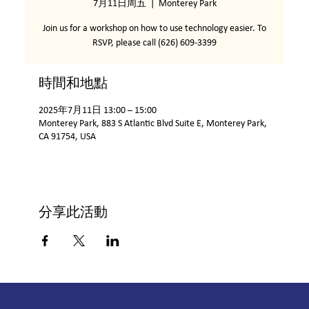
7月11日周五
  |  
Monterey Park
Join us for a workshop on how to use technology easier. To
RSVP, please call (626) 609-3399
時間和地點
2025年7月11日 13:00 – 15:00
Monterey Park, 883 S Atlantic Blvd Suite E, Monterey Park,
CA 91754, USA
分享此活動