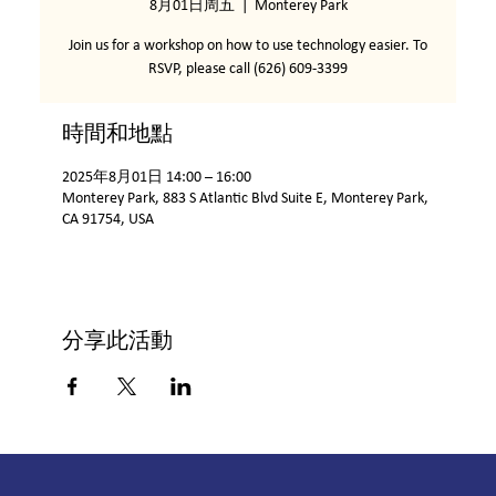
8月01日周五
  |  
Monterey Park
Join us for a workshop on how to use technology easier. To
RSVP, please call (626) 609-3399
時間和地點
2025年8月01日 14:00 – 16:00
Monterey Park, 883 S Atlantic Blvd Suite E, Monterey Park,
CA 91754, USA
分享此活動