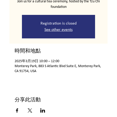
Join us for a cultural tea ceremony, hosted by the Tzu Chi
foundation
Registration is closed
See other events
時間和地點
2025年3月19日 10:00 – 12:00
Monterey Park, 883 S Atlantic Blvd Suite E, Monterey Park,
CA 91754, USA
分享此活動