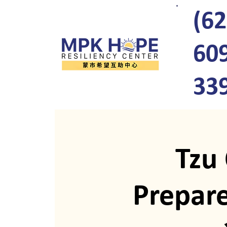
(62
60
33
Tzu 
Prepar