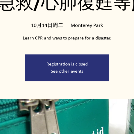
急救/心肺復甦等
10月14日周二
  |  
Monterey Park
Learn CPR and ways to prepare for a disaster.
Registration is closed
See other events